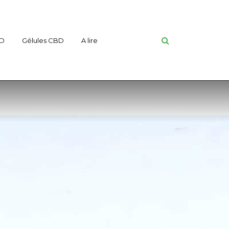
BD
Gélules CBD
A lire