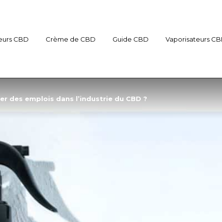
eurs CBD
Crème de CBD
Guide CBD
Vaporisateurs C
r des emplois dans l’industrie du CBD ?