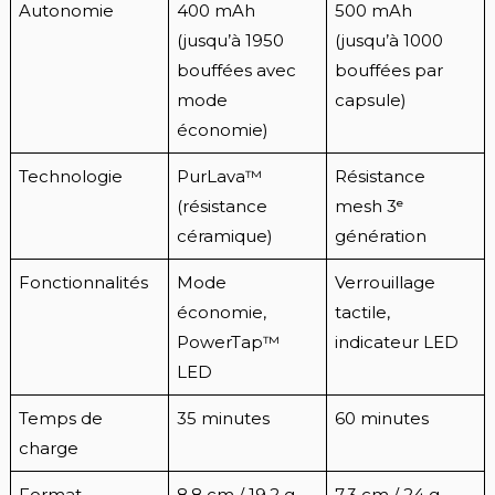
Autonomie
400 mAh
500 mAh
(jusqu’à 1950
(jusqu’à 1000
bouffées avec
bouffées par
mode
capsule)
économie)
Technologie
PurLava™
Résistance
(résistance
mesh 3ᵉ
céramique)
génération
Fonctionnalités
Mode
Verrouillage
économie,
tactile,
PowerTap™
indicateur LED
LED
Temps de
35 minutes
60 minutes
charge
Format
8,8 cm / 19,2 g
7,3 cm / 24 g