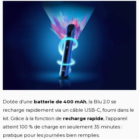
Dotée d’une
batterie de 400 mAh
, la Blu 2.0 se
recharge rapidement via un câble USB-C, fourni dans le
kit. Grâce à la fonction de
recharge rapide
, l’appareil
atteint 100 % de charge en seulement 35 minutes :
pratique pour les journées bien remplies.