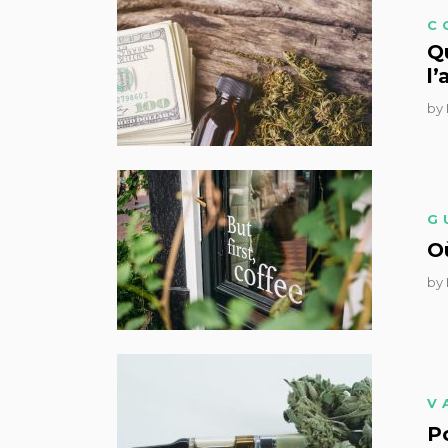
C
Qu
l
by
G
O
by
V
P