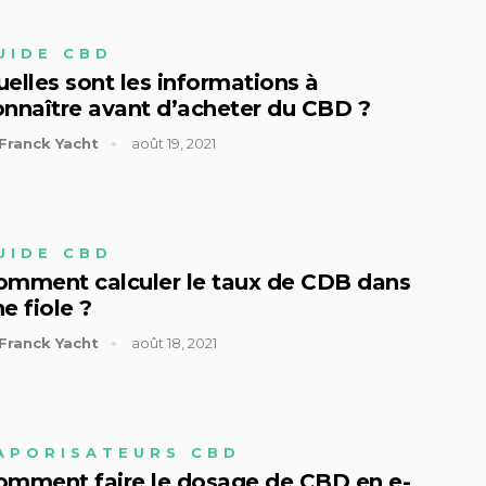
UIDE CBD
elles sont les informations à
onnaître avant d’acheter du CBD ?
Franck Yacht
août 19, 2021
UIDE CBD
omment calculer le taux de CDB dans
e fiole ?
Franck Yacht
août 18, 2021
APORISATEURS CBD
omment faire le dosage de CBD en e-