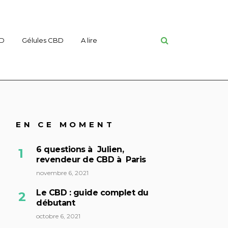
BD
Gélules CBD
A lire
EN CE MOMENT
6 questions à Julien,
revendeur de CBD à Paris
novembre 6, 2021
Le CBD : guide complet du
débutant
octobre 6, 2021