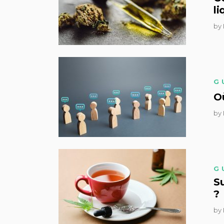
li
by
G
Où
by
G
Su
?
by