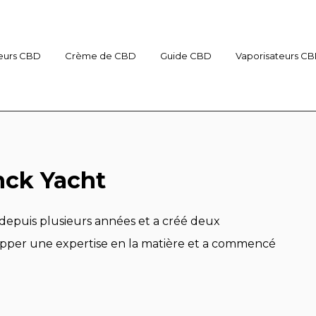
eurs CBD
Crème de CBD
Guide CBD
Vaporisateurs C
nck Yacht
epuis plusieurs années et a créé deux
lopper une expertise en la matière et a commencé