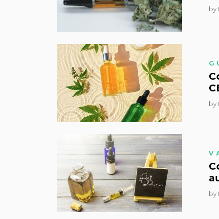
by
G
C
C
by
V
Co
a
by