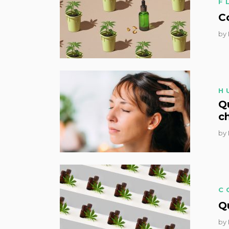
F
C
by
H
Qu
ch
by
C
Qu
by