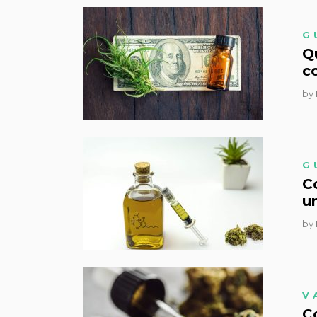
G
Qu
c
by
G
C
un
by
V
C