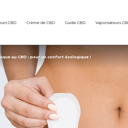
eurs CBD
Crème de CBD
Guide CBD
Vaporisateurs C
nique au CBD : pour un confort écologique !