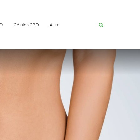
BD
Gélules CBD
A lire