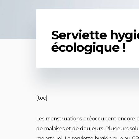
Serviette hyg
écologique !
[toc]
Les menstruations préoccupent encore de
de malaises et de douleurs. Plusieurs sol
menstruel. La serviette hygiénique au CBD