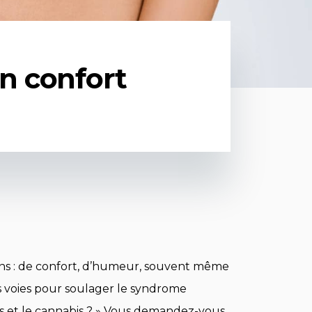
n confort
ns : de confort, d’humeur, souvent même
es voies pour soulager le syndrome
les et le cannabis ? » Vous demandez-vous