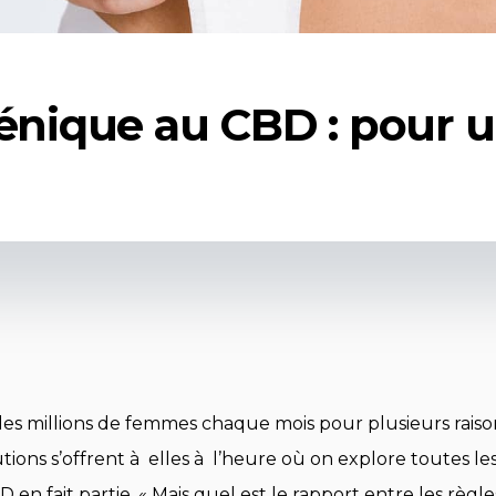
iénique au CBD : pour u
s millions de femmes chaque mois pour plusieurs raiso
utions s’offrent à elles à l’heure où on explore toutes l
 en fait partie. « Mais quel est le rapport entre les règ