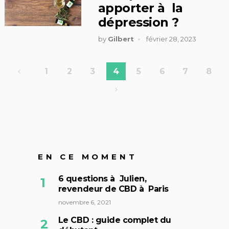
apporter à la
dépression ?
by
Gilbert
février 28, 2023
Pagination
1
2
3
4
5
6
7
8
des
publications
EN CE MOMENT
6 questions à Julien,
revendeur de CBD à Paris
novembre 6, 2021
Le CBD : guide complet du